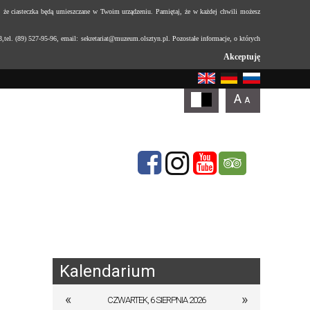
, że ciasteczka będą umieszczane w Twoim urządzeniu. Pamiętaj, że w każdej chwili możesz
l. (89) 527-95-96, email: sekretariat@muzeum.olsztyn.pl. Pozostałe informacje, o których
Akceptuję
Kalendarium
«
»
CZWARTEK, 6 SIERPNIA 2026