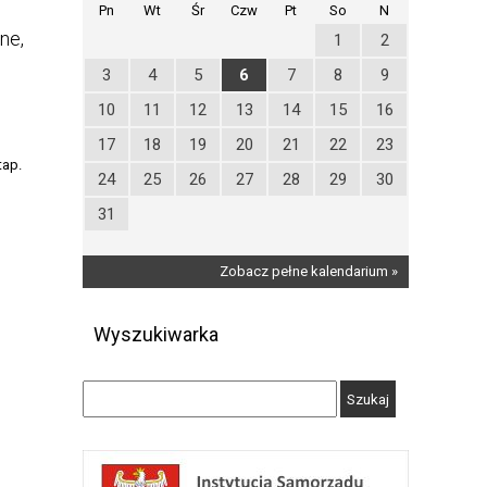
Pn
Wt
Śr
Czw
Pt
So
N
ne,
1
2
3
4
5
6
7
8
9
10
11
12
13
14
15
16
17
18
19
20
21
22
23
tap.
24
25
26
27
28
29
30
31
Zobacz pełne kalendarium »
Wyszukiwarka