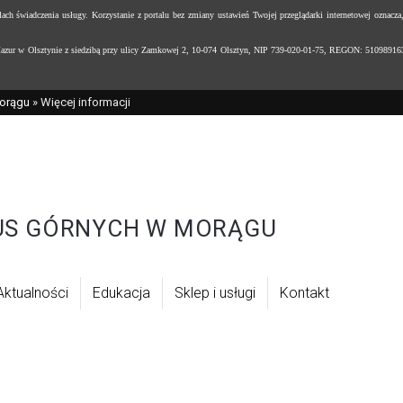
h świadczenia usługy. Korzystanie z portalu bez zmiany ustawień Twojej przeglądarki internetowej oznacza
ur w Olsztynie z siedzibą przy ulicy Zamkowej 2, 10-074 Olsztyn, NIP 739-020-01-75, REGON: 510989163,te
orągu
» Więcej informacji
US GÓRNYCH W MORĄGU
Aktualności
Edukacja
Sklep i usługi
Kontakt