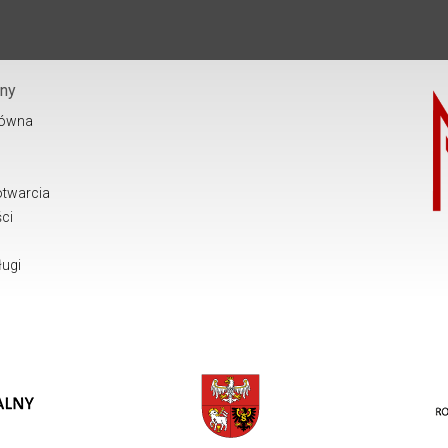
ony
łówna
otwarcia
ci
ługi