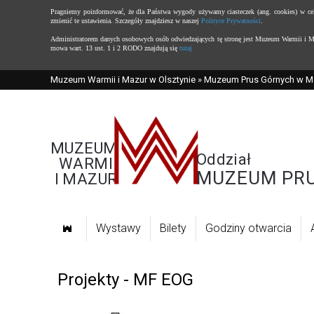
Pragniemy poinformować, że dla Państwa wygody używamy ciasteczek (ang. cookies) w celac
zmienić te ustawienia. Szczegóły znajdziesz w naszej
Polityce Prywatności
.
Administratorem danych osobowych osób odwiedzających tę stronę jest Muzeum Warmii i Maz
mowa wart. 13 ust. 1 i 2 RODO znajdują się
tutaj
Muzeum Warmii i Mazur w Olsztynie
»
Muzeum Prus Górnych w M
MUZEUM
Oddział
WARMII
MUZEUM PR
I MAZUR
Strona
Wystawy
Bilety
Godziny otwarcia
główna
Projekty - MF EOG